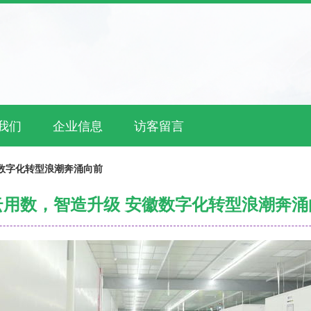
我们
企业信息
访客留言
数字化转型浪潮奔涌向前
云用数，智造升级 安徽数字化转型浪潮奔涌