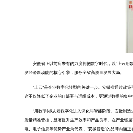
安徽省正以前所未有的力度拥抱数字时代，以“上云用
发经济新动能的核心引擎，服务全省高质量发展大局。
“上云”是企业数字化转型的关键一步。安徽省通过政
这不仅降低了企业的IT部署与运维成本，更通过数据的集
“用数”则标志着数字化进入深化与智能阶段。安徽制
质量精准管控，显著提升生产效率和产品良率。在产业链层
电、电子信息等优势产业为代表，“安徽智造”的品牌内涵