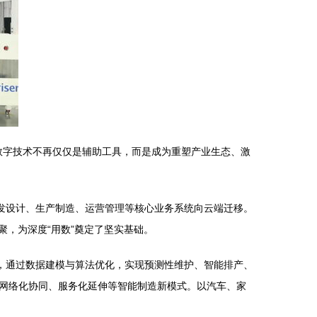
，数字技术不再仅仅是辅助工具，而是成为重塑产业生态、激
发设计、生产制造、运营管理等核心业务系统向云端迁移。
，为深度“用数”奠定了坚实基础。
，通过数据建模与算法优化，实现预测性维护、智能排产、
网络化协同、服务化延伸等智能制造新模式。以汽车、家