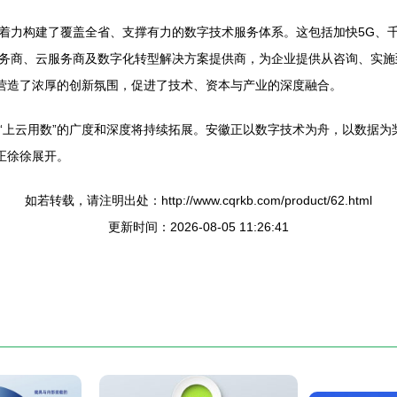
着力构建了覆盖全省、支撑有力的数字技术服务体系。这包括加快5G、
务商、云服务商及数字化转型解决方案提供商，为企业提供从咨询、实施
，营造了浓厚的创新氛围，促进了技术、资本与产业的深度融合。
“上云用数”的广度和深度将持续拓展。安徽正以数字技术为舟，以数据为
正徐徐展开。
如若转载，请注明出处：http://www.cqrkb.com/product/62.html
更新时间：2026-08-05 11:26:41