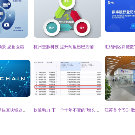
RFID技术赋能细分场景 思创医惠助力多行业数智变革
杭州壹脉科技 提升阿里巴巴店铺产品排名的数字技术服务指南
人民日报整版报道 抓住区块链这个机遇，做数字经济领跑者——数字技术服务引领创新
软通动力 下一个十年不变的“增长动能”