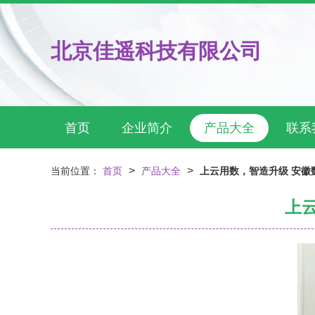
北京佳遥科技有限公司
首页
企业简介
产品大全
联系
>
>
当前位置：
首页
产品大全
上云用数，智造升级 安徽
上