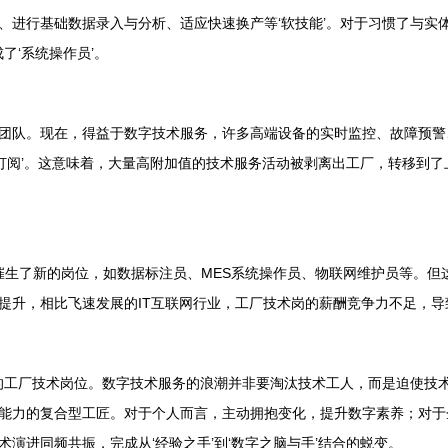
、进行基础数据录入与分析、适应快速换产等‘软技能’。对于习惯了与实
了‘系统操作员’。
团队。现在，得益于数字技术服务，许多高端设备的实时监控、故障预警
务订阅’。这意味着，大量高附加值的技术服务活动被剥离出工厂，转移到
工厂催生了新的岗位，如数据标注员、MES系统操作员、物联网维护员等。
提升，相比飞速发展的IT互联网行业，工厂技术岗的薪酬竞争力不足，
的工厂技术岗位。数字技术服务的浪潮并非要淘汰技术工人，而是迫使技术
能力的复合型工匠。对于个人而言，主动拥抱变化，提升数字素养；对于
演进同频共振，完成从‘经验之手’到‘数字之脑与手’结合的蜕变。