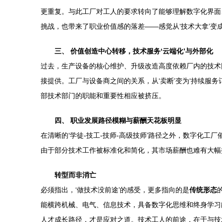
更重复。与此工厂对工人的要求转向了能够理解数字化界面
挑战，也带来了职业价值感的落差——感觉从‘技术大拿’变成
三、 价值创造中心转移，技术服务‘云端化’与外部化
过去，生产设备的核心维护、升级改造高度依赖厂内的技术
接提供。工厂与设备商之间的关系，从‘卖断’变为‘持续服
部技术部门的职能和重要性相应被挤压。
四、 职业发展路径模糊与薪酬天花板明显
在清晰的‘学徒-技工-技师-高级技师’路径之外，数字化
由于部分技术工作被标准化和简化，其市场薪酬也难有大幅
转型而非消亡
必须指出，‘做技术没前途’的感受，更多指向的是
传统形态
能横跨机械、电气、信息技术，具备数字化思维和终身学习
人才成长路径，才是应对之道。技术工人的前途，在于与技术